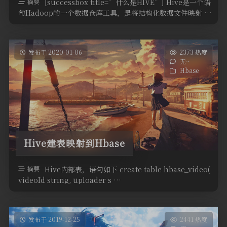
摘要
[successbox title=”什么是HIVE”] Hive是一个语
句Hadoop的一个数据仓库工具，是将结构化数据文件映射 …
发布于 2020-01-06
2373 热度
无~
Hbase
Hive建表映射到Hbase
摘要
Hive内部表，语句如下 create table hbase_video(
videoId string, uploader s …
发布于 2019-12-25
2441 热度