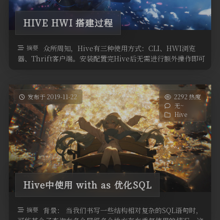
HIVE HWI 搭建过程
摘要
众所周知，Hive有三种使用方式：CLI、HWI浏览
器、Thrift客户端。安装配置完Hive后无需进行额外操作即可
使用CLI。但 …
发布于 2019-11-22
2292 热度
无~
Hive
Hive中使用 with as 优化SQL
摘要
背景： 当我们书写一些结构相对复杂的SQL语句时，