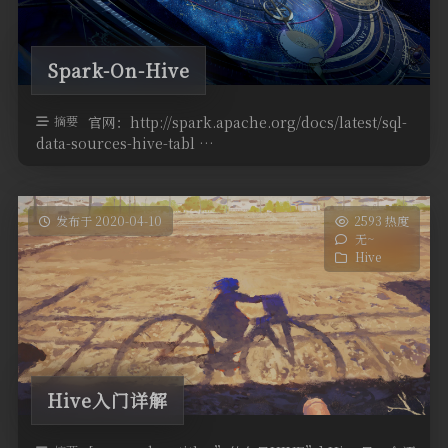
Spark-On-Hive
摘要
官网：http://spark.apache.org/docs/latest/sql-
data-sources-hive-tabl …
发布于 2020-04-10
2593 热度
无~
Hive
Hive入门详解