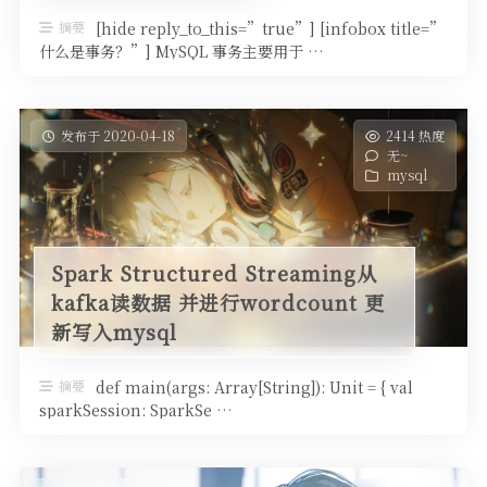
摘要
[hide reply_to_this=”true”] [infobox title=”
什么是事务？”] MySQL 事务主要用于 …
发布于 2020-04-18
2414 热度
无~
mysql
Spark Structured Streaming从
kafka读数据 并进行wordcount 更
新写入mysql
摘要
def main(args: Array[String]): Unit = { val
sparkSession: SparkSe …