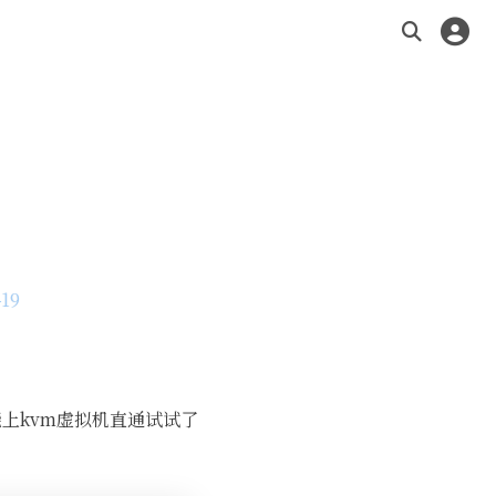
419
能上kvm虚拟机直通试试了