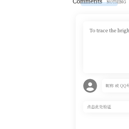
Comments
NOTHING
To trace the brig