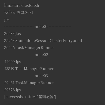
bin/start-cluster.sh
web-ui端口:8081
jps
--------------------- node01 ----------------
86583 Jps
85963 StandaloneSessionClusterEntrypoint
86446 TaskManagerRunner
--------------------- node02 ----------------
44099 Jps
43819 TaskManagerRunner
--------------------- node03 ----------------
29461 TaskManagerRunner
29678 Jps
[successbox title="基础配置"]