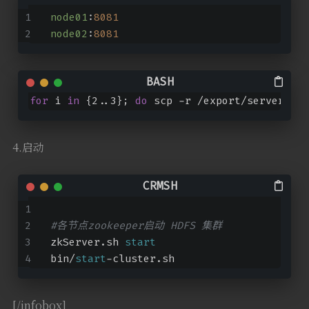
node01
:
8081
node02
:
8081
for
 i 
in
 {2..3}; 
do
 scp -r /export/servers/fl
4.启动
#各节点zookeeper启动 HDFS 集群
zkServer.sh 
start
bin/
start
-cluster.sh
[/infobox]