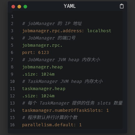
# jobManager 的 IP 地址
jobmanager.rpc.address:
localhost
# JobManager 的端⼝号
jobmanager.rpc.
port:
6123
# JobManager JVM heap 内存⼤⼩
jobmanager.heap
.size:
1024m
# TaskManager JVM heap 内存⼤⼩
taskmanager.heap
.size:
1024m
# 每个 TaskManager 提供的任务 slots 数量⼤⼩
taskmanager.numberOfTaskSlots:
1
# 程序默认并⾏计算的个数
parallelism.default:
1