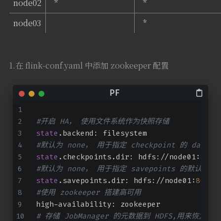
node02
*
*
node03
*
1.在 flink-conf.yaml 中添加 zookeeper 配置
#开启 HA， 使用文件系统作为快照存储
state
.backend: filesystem 
#默认为 none， 用于指定 checkpoint 的 data f
state
.checkpoints.dir: hdfs://node01:
8020
#默认为 none， 用于指定 savepoints 的默认目录 
state
.savepoints.dir: hdfs://node01:
8020
/
#使用 zookeeper 搭建高可用 
high-availability: zookeeper 
# 存储 JobManager 的元数据到 HDFS,用来恢复 J