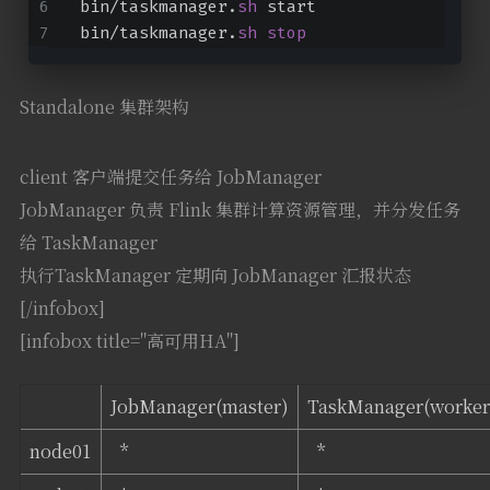
bin/taskmanager.
sh
 start
bin/taskmanager.
sh
stop
Standalone 集群架构
client 客户端提交任务给 JobManager
JobManager 负责 Flink 集群计算资源管理，并分发任务
给 TaskManager
执行TaskManager 定期向 JobManager 汇报状态
[/infobox]
[infobox title="高可用HA"]
JobManager(master)
TaskManager(worker
node01
*
*