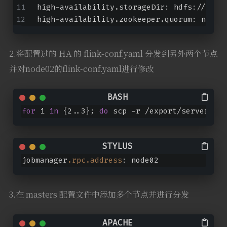
high-availability.storageDir: hdfs://node
high-availability.zookeeper.quorum: node0
2.将配置过的 HA 的 flink-conf.yaml 分发到另外两个节点
并对node02的flink-conf.yaml进行修改
for
 i 
in
 {2..3}; 
do
 scp -r /export/servers/fl
jobmanager
.rpc
.address
: node02
3.在 masters 配置文件中添加多个节点并进行分发