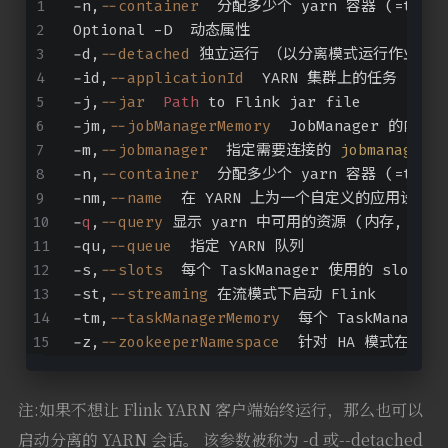
-n,
--container
  分配多少个 yarn 容器 (=taskm
Optional -D  动态属性 
-d,
--detached
 独立运行 （以分离模式运行作业） 
-id,
--applicationId
  YARN 集群上的任务 id，
-j,
--jar
Path
 to Flink jar file 
-jm,
--jobManagerMemory
  JobManager 的内存 
-m,
--jobmanager
  指定需要连接的 
jobmanager
(
-n,
--container
  分配多少个 yarn 容器 (=taskm
-nm,
--name
  在 YARN 上为一个自定义的应用设置一
-
q
,
--query
 显示 yarn 中可用的资源 (内存, cpu
-qu,
--queue
  指定 YARN 队列 
-s,
--slots
  每个 TaskManager 使用的 slots 
-st,
--streaming
 在流模式下启动 Flink 
-tm,
--taskManagerMemory
  每个 TaskManager
-z,
--zookeeperNamespace
  针对 HA 模式在 zook
注:如果不想让 Flink YARN 客户端始终运行，那么也可以
启动分离的 YARN 会话。 该参数被称为 -d 或--detached