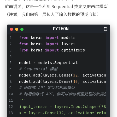
前面讲过，这是一个利用 Sequential 类定义的两层模型
（注意，我们向第一层传入了输入数据的预期形状）
from
 keras 
import
 models
from
 keras 
import
 layers
from
 keras 
import
 optimizers
model = models.Sequential
# Sequential 模型
model.add(layers.Dense(
32
, activation=
"re
model.add(layers.Dense(
10
, activation=
"so
# 函数式 API 定义的相同模型
# 利用函数式 API，你可以操纵模型处理的数据张量
'''
input_tensor = layers.Input(shape=(784,))
x = layers.Dense(32, activation="relu")(i