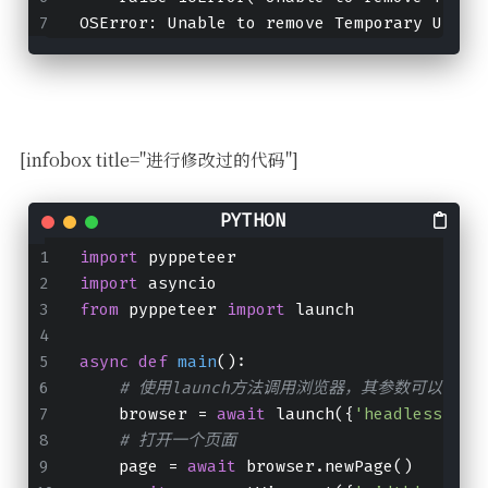
OSError:
 Unable to remove Temporary User 
[infobox title="进行修改过的代码"]
import
 pyppeteer
import
 asyncio
from
 pyppeteer 
import
 launch
async
def
main
():
# 使用launch方法调用浏览器，其参数可以传
    browser = 
await
 launch({
'headless'
: 
F
# 打开一个页面
    page = 
await
 browser.newPage()