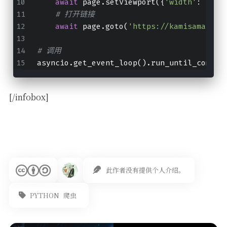
await
 page.setViewport({
'width'
: 
1920
# 打开链接
await
 page.goto(
'https://kamisamak.co
# 调用
asyncio.get_event_loop().run_until_comple
[/infobox]
此作者没有提供个人介绍。
PYTHON
爬虫