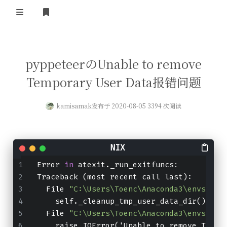
登录
首页
pyppeteerのUnable to remove
Temporary User Data报错问题
kamisamak
发布于 2020-08-05 3394 次阅读
Error 
in
 atexit.
_run_exitfuncs:
Traceback (most recent call last):
  File 
"C:
\U
sers
\T
oenc
\A
naconda3
\e
nvs
\t
en
    self._cleanup_tmp_user_data_dir()
  File 
"C:
\U
sers
\T
oenc
\A
naconda3
\e
nvs
\t
en
    raise IOError('Unable to remove Tempo