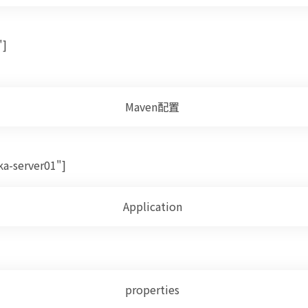
"]
Maven配置
ka-server01"]
Application
properties