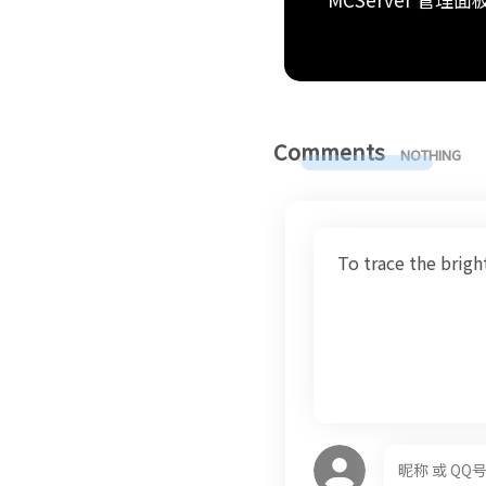
Comments
NOTHING
To trace the brig