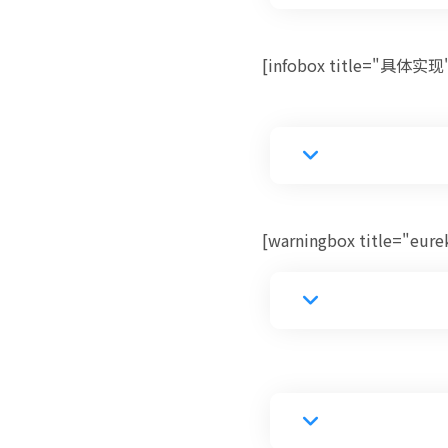
[infobox title="具体实现
[warningbox title="eure