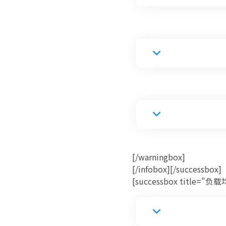
[/warningbox]
[/infobox][/successbox]
[successbox title="负