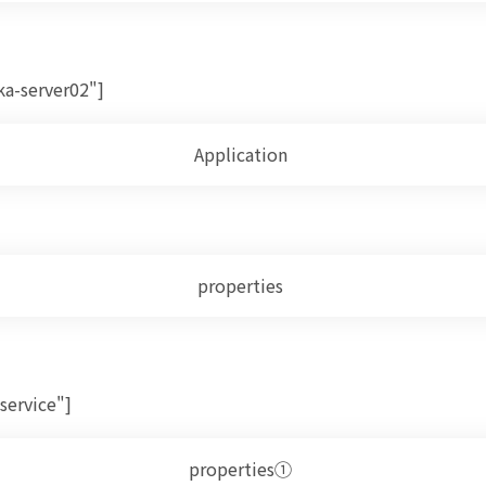
ka-server02"]
Application
properties
service"]
季節の変わり目の服は何着りゃいいんだろ
properties①