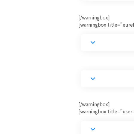
[/warningbox]
[warningbox title="eure
[/warningbox]
[warningbox title="user-