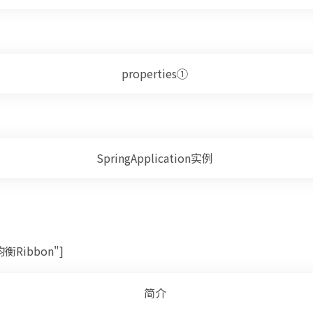
properties①
SpringApplication实例
载均衡Ribbon"]
简介