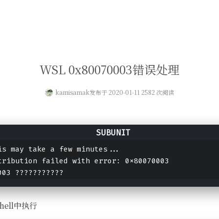
WSL 0x80070003错误处理
kamisamak
发布于 2020-01-11 2582 次阅读
is may take a few minutes...
tribution failed with error: 0x80070003
003 ???????????
hell中执行