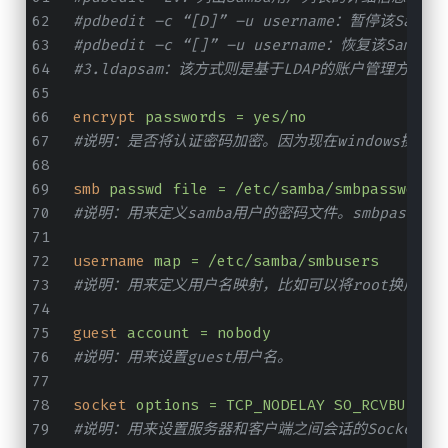
#pdbedit –c “[D]” –u username：暂停该Sam
#pdbedit –c “[]” –u username：恢复该Samb
#3.ldapsam：该方式则是基于LDAP的账户管理方式来验证用
encrypt
passwords = yes/no
#说明：是否将认证密码加密。因为现在windows操
smb
passwd file = /etc/samba/smbpasswd
#说明：用来定义samba用户的密码文件。smbpass
username
map = /etc/samba/smbusers
#说明：用来定义用户名映射，比如可以将root换成adminis
guest
account = nobody
#说明：用来设置guest用户名。
socket
options = TCP_NODELAY SO_RCVBUF=81
#说明：用来设置服务器和客户端之间会话的Socket