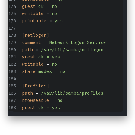
guest
ok = no
writable
 = 
no
printable
 = 
yes
[netlogon]
comment
 = 
Network Logon Service
path
 = 
/var/lib/samba/netlogon
guest
ok = yes
writable
 = 
no
share
modes = no
[Profiles]
path
 = 
/var/lib/samba/profiles
browseable
 = 
no
guest
ok = yes