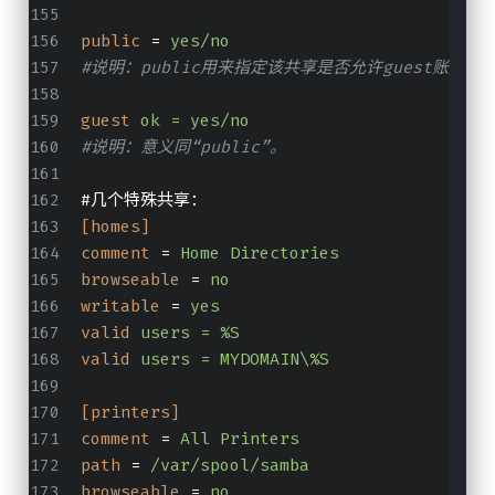
public
 = 
yes/no
#说明：public用来指定该共享是否允许guest账户访
guest
ok = yes/no
#说明：意义同“public”。
#几个特殊共享：
[homes]
comment
 = 
Home Directories
browseable
 = 
no
writable
 = 
yes
valid
users = %S
valid
users = MYDOMAIN\%S
[printers]
comment
 = 
All Printers
path
 = 
/var/spool/samba
browseable
 = 
no