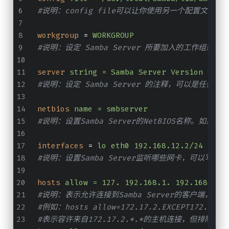
#说明：config file可以让你使用另一个配置文件来覆盖
workgroup
 = 
WORKGROUP
#说明：设定 Samba Server 所要加入的工作组或者
server
string = Samba Server Version %v
#说明：设定 Samba Server 的注释，可以是任何
netbios
name = smbserver
#说明：设置Samba Server的NetBIOS名称。如果
interfaces
 = 
lo eth0 192.168.12.2/24 192.
#说明：设置Samba Server监听哪些网卡，可以写
hosts
allow = 127. 192.168.1. 192.168.10.
#说明：表示允许连接到Samba Server的客户端，多个
#例如：hosts allow=172.17.2.EXCEPT172.17.2
#表示容许来自172.17.2.*.*的主机连接，但排除172.1