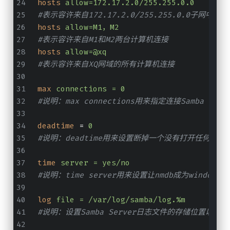
hosts
allow=172.17.2.0/255.255.0.0
#表示容许来自172.17.2.0/255.255.0.0子网中
hosts
allow=M1，M2
#表示容许来自M1和M2两台计算机连接
hosts
allow=@xq
#表示容许来自XQ网域的所有计算机连接
max
connections = 0
#说明：max connections用来指定连接Samb
deadtime
 = 
0
#说明：deadtime用来设置断掉一个没有打开任何文件
time
server = yes/no
#说明：time server用来设置让nmdb成为windo
log
file = /var/log/samba/log.%m
#说明：设置Samba Server日志文件的存储位置以及日