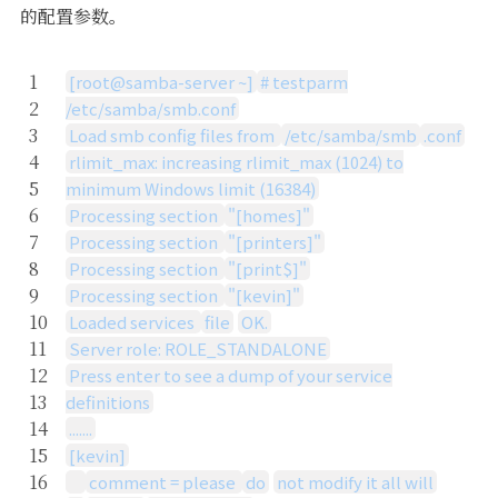
的配置参数。
1
[root@samba-server ~]
# testparm
2
/etc/samba/smb.conf
3
Load smb config files from
/etc/samba/smb
.conf
4
rlimit_max: increasing rlimit_max (1024) to
5
minimum Windows limit (16384)
6
Processing section
"[homes]"
7
Processing section
"[printers]"
8
Processing section
"[print$]"
9
Processing section
"[kevin]"
10
Loaded services
file
OK.
11
Server role: ROLE_STANDALONE
12
Press enter to see a dump of your service
13
definitions
14
.......
15
[kevin]
16
comment = please
do
not modify it all will