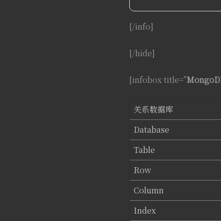
[/info]
[/hide]
[infobox title="
Mongo
关系数据库
Database
Table
Row
Column
Index