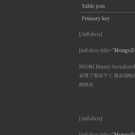
Table join
Primary key
[/infobox]
[infobox title="
Mongo
BSON( Binary Seria
采用了类似于 C 语言结
的特点
[/infobox]
[infobox title="
Mongo