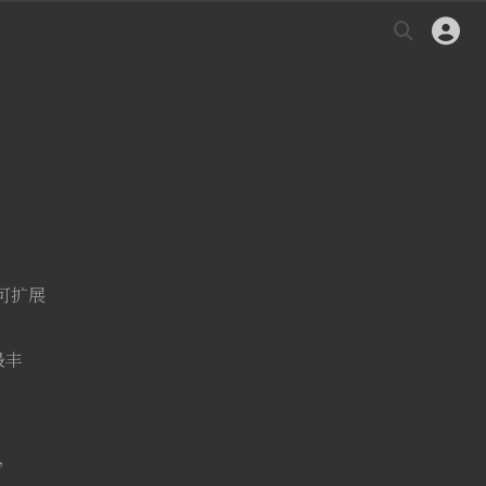
可扩展
最丰
，