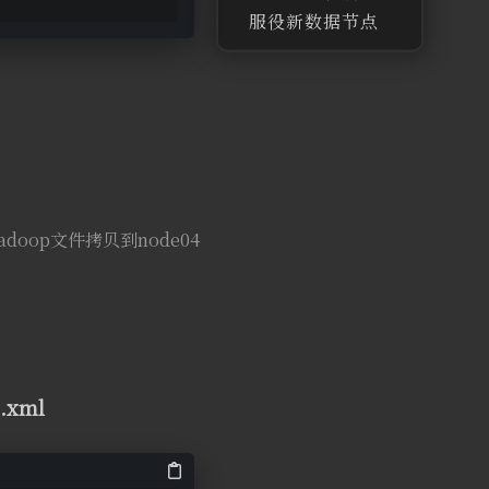
服役新数据节点
①创建
dfs.hosts文
件，添加节点
（包含新服役的
节点），并修改
hdfs-site.xml
②namenode
刷新并更新
doop文件拷贝到node04
resourceMan
ager节点
③slaves文件新
节点
④新节点单独启
动
xml
⑤负载均衡