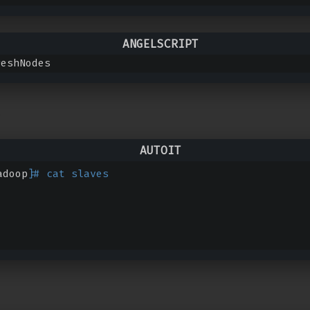
reshNodes
adoop]
# cat slaves 