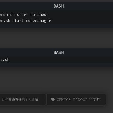
emon.sh start datanode
on.sh start nodemanager
er.sh
此作者没有提供个人介绍。
CENTOS
HADOOP
LINUX