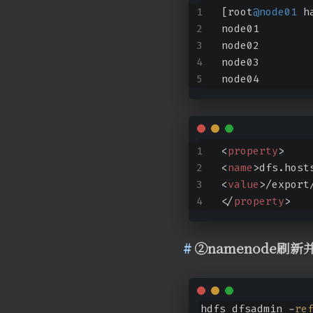
[root
@node01
 h
node01
node02
node03
node04
<
property
>
<
name
>
dfs.host
<
value
>
/export
</
property
>
②namenode刷新并
hdfs dfsadmin -
re