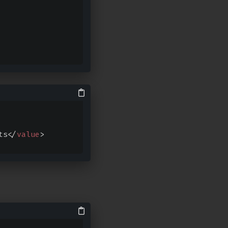
ts
</
value
>