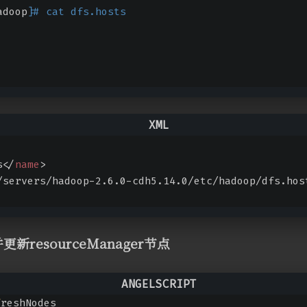
adoop]
# cat dfs.hosts
s
</
name
>
/servers/hadoop-2.6.0-cdh5.14.0/etc/hadoop/dfs.hos
更新resourceManager节点
f
reshNodes