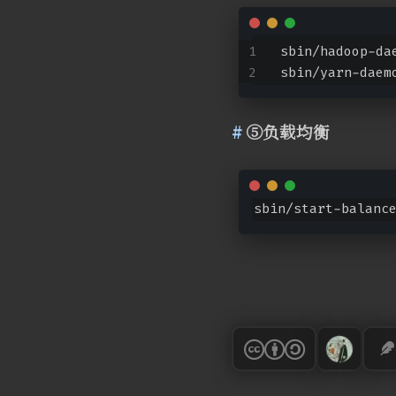
sbin/hadoop-da
sbin/yarn-daem
⑤负载均衡
sbin/start-balanc