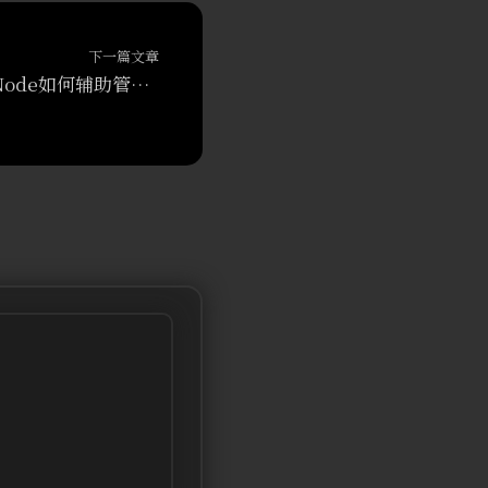
下一篇文章
SecondarynameNode如何辅助管理FSImage与Edits文件