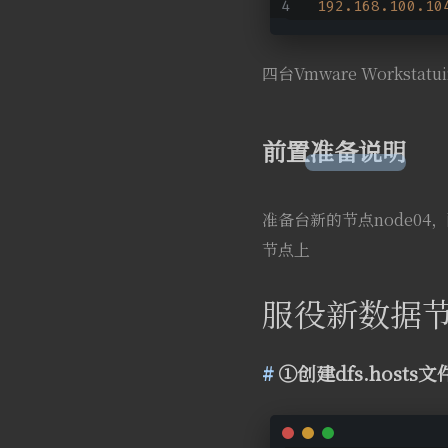
192.168.100.10
四台Vmware Workstat
前置准备说明
准备台新的节点node04，
节点上
服役新数据
①创建dfs.host