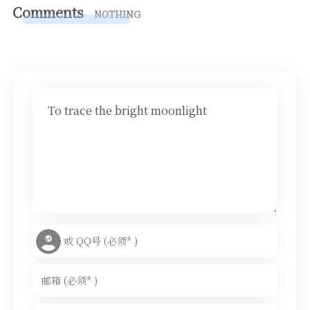
Comments
NOTHING
To trace the bright moonlight