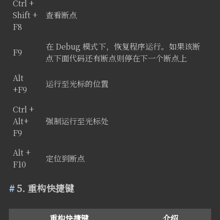
Ctrl +
Shift +
查看断点
F8
在 Debug 模式下，恢复程序运行。如果该断
F9
点下面代码还有断点则停在下一个断点上
Alt
运行至光标的位置
+F9
Ctrl +
Alt+
强制运行至光标处
F9
Alt +
定位到断点
F10
5. 重构快捷键
重构快捷键
介绍