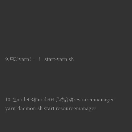
11.使用jps查看启动的进程
12.在网址输入node03:8088进入yarn web界面，能看到
则表示启动成功！
此作者没有提供个人介绍。
CENTOS
HADOOP