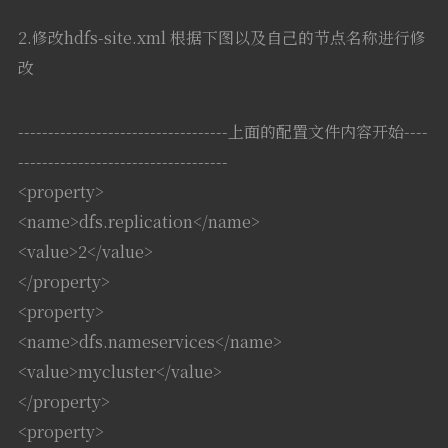
2.修改hdfs-site.xml 根据下图以及自己的节点名称进行修
改
-----------------------------------上面的配置文件内容开始----
-----------------------------------
<property>
<name>dfs.replication</name>
<value>2</value>
</property>
<property>
<name>dfs.nameservices</name>
<value>mycluster</value>
</property>
<property>