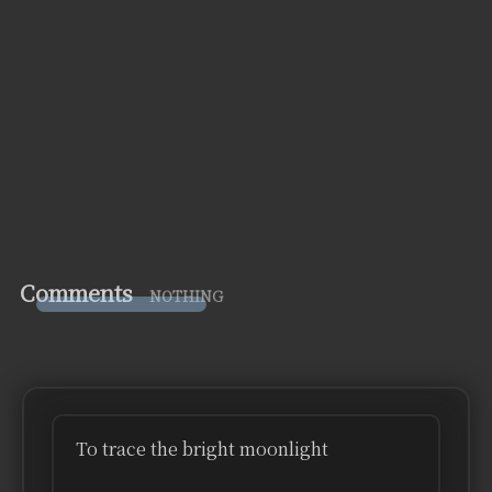
Comments
NOTHING
To trace the bright moonlight