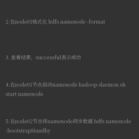
2.在node01格式化 hdfs namenode -format
3. 查看结果，successful表示成功
4.在node01节点启动namenode hadoop-daemon.sh
start namenode
5.在node02节点将namenode同步数据 hdfs namenode
-bootstrapStandby
6.在node01节点让zkfc格式化 Zookeeper hdfs zkfc -