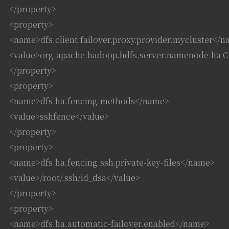
</property>
<property>
<name>dfs.client.failover.proxy.provider.mycluster</
<value>org.apache.hadoop.hdfs.server.namenode.ha.C
</property>
<property>
<name>dfs.ha.fencing.methods</name>
<value>sshfence</value>
</property>
<property>
<name>dfs.ha.fencing.ssh.private-key-files</name>
<value>/root/.ssh/id_dsa</value>
</property>
<property>
<name>dfs.ha.automatic-failover.enabled</name>