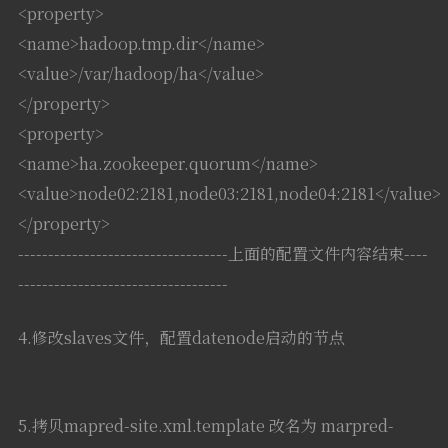
<property>
<name>hadoop.tmp.dir</name>
<value>/var/hadoop/ha</value>
</property>
<property>
<name>ha.zookeeper.quorum</name>
<value>node02:2181,node03:2181,node04:2181</value>
</property>
-----------------------------------上面的配置文件内容结束----
-----------------------------------
4.修改slaves文件，配置datenode启动的节点
5.拷贝mapred-site.xml.template 改名为 marpred-