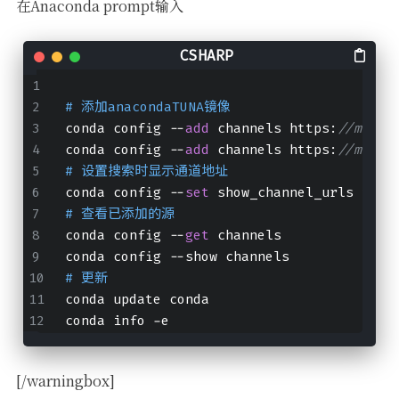
在Anaconda prompt输入
# 添加anacondaTUNA镜像
conda config --
add
 channels https:
//mirro
conda config --
add
 channels https:
//mirro
# 设置搜索时显示通道地址
conda config --
set
 show_channel_urls yes
# 查看已添加的源
conda config --
get
 channels
conda config --show channels
# 更新
conda update conda
conda info -e
[/warningbox]