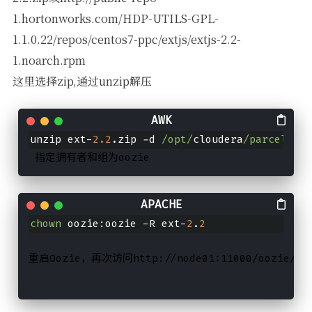
1.hortonworks.com/HDP-UTILS-GPL-
1.1.0.22/repos/centos7-ppc/extjs/extjs-2.2-
1.noarch.rpm
这里选择zip,通过unzip解压
unzip ext-
2.2
.zip -d 
/opt/
cloudera
/parcels/
CD
 指定拥有者和组为oozie
chown
 oozie:oozie -R ext-
2
.
2