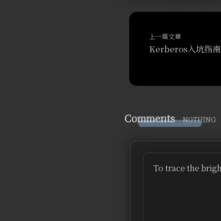
上一篇文章
Kerberos入坑指南
Comments
NOTHING
To trace the brig