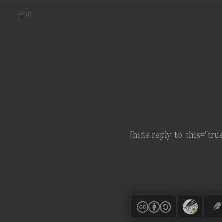
首页
[hide reply_to_this="tru