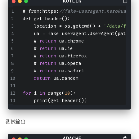
# from:https:
//fake-useragent.herokuapp.c
def get_header():
    location = os.getcwd() + 
'/data/fake_
    ua = fake_useragent.UserAgent(path=lo
    # 
return
 ua.chrome
    # 
return
 ua.ie
    # 
return
 ua.firefox
    # 
return
 ua.opera
    # 
return
 ua.safari
return
 ua.random
for
 i 
in
 range(
10
):
    print(get_header())
测试输出