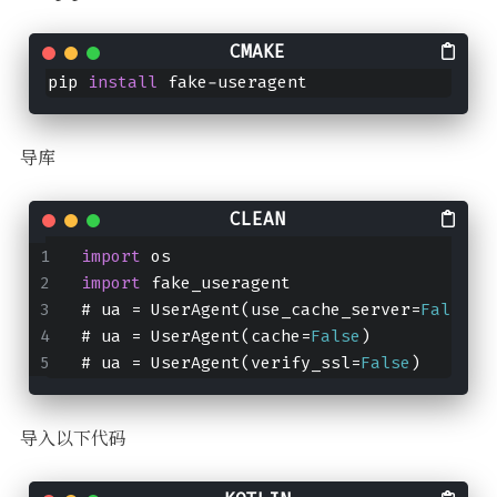
pip 
install
 fake-useragent
导库
import
 os
import
 fake_useragent
# ua = UserAgent(use_cache_server=
False
)
# ua = UserAgent(cache=
False
)
# ua = UserAgent(verify_ssl=
False
)
导入以下代码