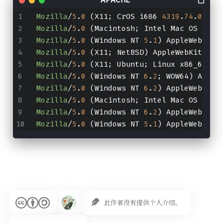
Mozilla
/
5
.
0
 (X11; CrOS i686 
4319
.
74
.
0
) Ap
Mozilla
/
5
.
0
 (Macintosh; Intel Mac OS X 
10
Mozilla
/
5
.
0
 (Windows NT 
5
.
1
) AppleWebKit/
Mozilla
/
5
.
0
 (X11; NetBSD) AppleWebKit/
537
Mozilla
/
5
.
0
 (X11; Ubuntu; Linux x86_64; r
Mozilla
/
5
.
0
 (Windows NT 
6
.
2
; WOW64) Apple
Mozilla
/
5
.
0
 (Windows NT 
6
.
2
) AppleWebKit/
Mozilla
/
5
.
0
 (Macintosh; Intel Mac OS X 
10
Mozilla
/
5
.
0
 (Windows NT 
6
.
2
) AppleWebKit/
Mozilla
/
5
.
0
 (Windows NT 
5
.
1
) AppleWebKit/
此作者没有提供个人介绍。