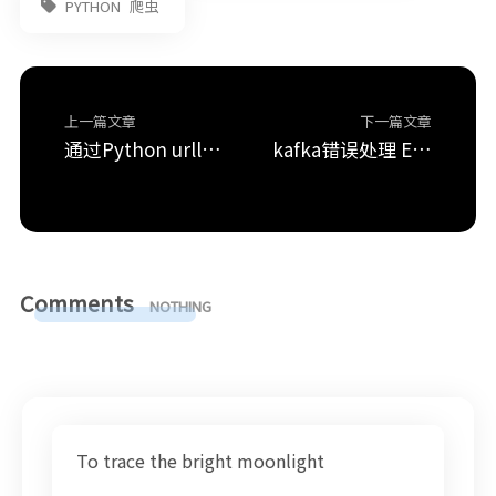
PYTHON
爬虫
上一篇文章
下一篇文章
通过Python urllib爬取中图网
kafka错误处理 ERROR kafka.server.KafkaApis: [KafkaApi-83] Number of alive brokers ‘2’ does not meet the required replication factor ‘3’ for the offsets topic (configured via ‘offsets.topic.replication.factor’). This error can be ignored if the cluster is starting up and not all brokers are up yet.
Comments
NOTHING
季節の変わり目の服は何着りゃいいんだろ
To trace the bright moonlight