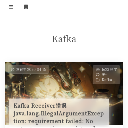
登录
首页
Kafka
发布于 2020-04-15
1623 热度
无~
Kafka
Kafka Receiver错误
java.lang.IllegalArgumentExcep
tion: requirement failed: No