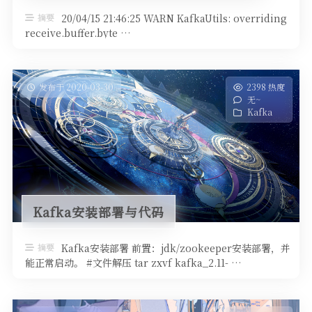
output operations registered,
so nothing to execute
摘要
20/04/15 21:46:25 WARN KafkaUtils: overriding
receive.buffer.byte …
发布于 2020-03-30
2398 热度
无~
Kafka
Kafka安装部署与代码
摘要
Kafka安装部署 前置：jdk/zookeeper安装部署，并
能正常启动。 #文件解压 tar zxvf kafka_2.11- …