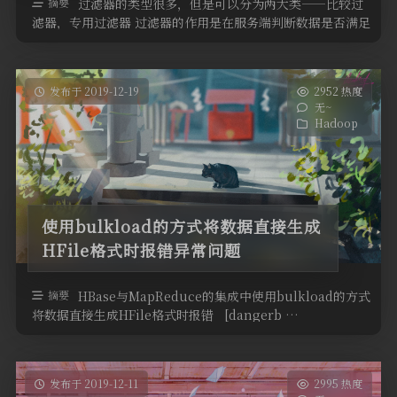
摘要
过滤器的类型很多，但是可以分为两大类——比较过
滤器，专用过滤器 过滤器的作用是在服务端判断数据是否满足
条件，然后只将满足条件的数据 …
发布于 2019-12-19
2952 热度
无~
Hadoop
使用bulkload的方式将数据直接生成
HFile格式时报错异常问题
摘要
HBase与MapReduce的集成中使用bulkload的方式
将数据直接生成HFile格式时报错 [dangerb …
发布于 2019-12-11
2995 热度