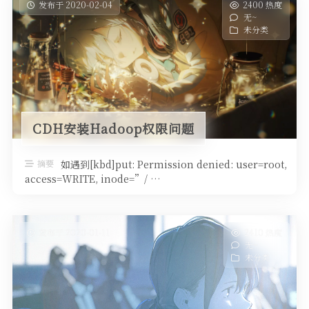
发布于 2020-02-04
2400 热度
无~
未分类
CDH安装Hadoop权限问题
摘要
如遇到[kbd]put: Permission denied: user=root,
access=WRITE, inode=”/ …
发布于 2020-01-11
2410 热度
无~
未分类