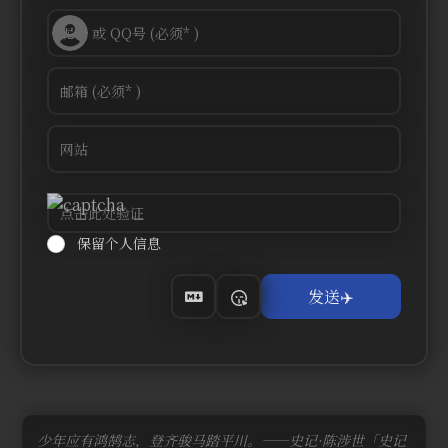
保留个人信息
少年应有鸿鹄志，登齐骏马踏平川。——史记·陈涉世「史记