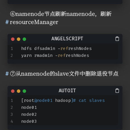
⑥namenode节点刷新namenode，刷新
resourceManager
hdfs dfsadmin -
ref
reshNodes
yarn rmadmin -
ref
reshNodes
⑦从namenode的slave文件中删除退役节点
[root
@node01
 hadoop]
# cat slaves 
node01
node02
node03