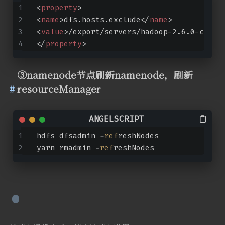
<
property
>
<
name
>
dfs.hosts.exclude
</
name
>
<
value
>
/export/servers/hadoop-2.6.0-cdh5.
</
property
>
③namenode节点刷新namenode，刷新
resourceManager
hdfs dfsadmin -
ref
reshNodes
yarn rmadmin -
ref
reshNodes