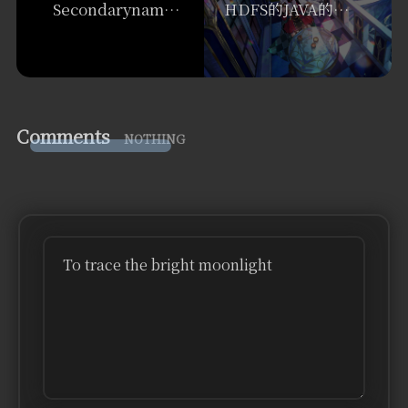
SecondarynameNode如何辅助管理FSImage与Edits文件
HDFS的JAVA的部分API操作代码
Comments
NOTHING
To trace the bright moonlight