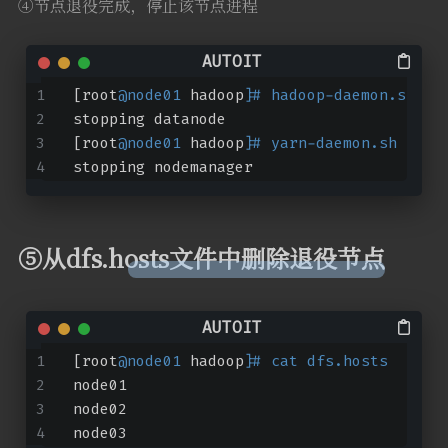
④节点退役完成，停止该节点进程
[root
@node01
 hadoop]
# hadoop-daemon.sh st
stopping datanode
[root
@node01
 hadoop]
# yarn-daemon.sh stop
stopping nodemanager
⑤从dfs.hosts文件中删除退役节点
[root
@node01
 hadoop]
# cat dfs.hosts
node01
node02
node03