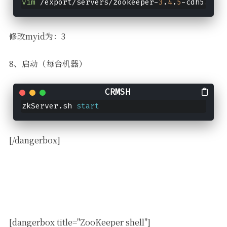
vim
 /export/servers/zookeeper-
3
.
4
.
5
-cdh5.
14
.
0
修改myid为：3
8、启动（每台机器）
zkServer.sh 
start
[/dangerbox]
[dangerbox title="ZooKeeper shell"]