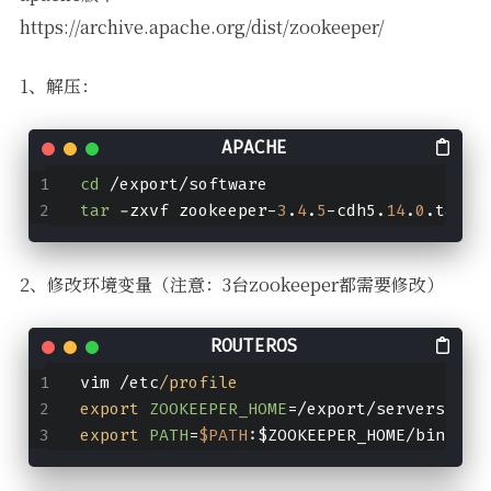
https://archive.apache.org/dist/zookeeper/
1、解压：
cd
 /export/software 
tar
 -zxvf zookeeper-
3
.
4
.
5
-cdh5.
14
.
0
.tar.g
2、修改环境变量（注意：3台zookeeper都需要修改）
vim /etc
/profile
export
ZOOKEEPER_HOME
=/export/servers/zoo
export
PATH
=
$PATH
:$ZOOKEEPER_HOME/bin