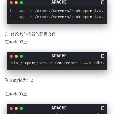
scp
 -r /export/servers/zookeeper-
3
.
4
.
5
-cd
scp
 -r /export/servers/zookeeper-
3
.
4
.
5
-cd
7、修改其他机器的配置文件
在node02上：
vim
 /export/servers/zookeeper-
3
.
4
.
5
-cdh5.
14
.
0
修改myid为：2
在node03上：