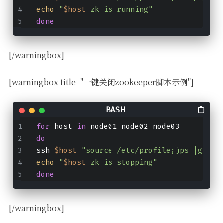
echo
"
$host
 zk is running"
done
[/warningbox]
[warningbox title="一键关闭zookeeper脚本示例"]
for
 host 
in
 node01 node02 node03
do
ssh 
$host
"source /etc/profile;jps |grep 
echo
"
$host
 zk is stopping"
done
[/warningbox]