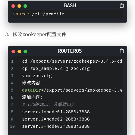
source
 /etc/profile
3、修改zookeeper配置文件
cd /export/servers/zookeeper-3.4.5-cdh5.1
cp zoo_sample.cfg zoo.cfg
vim zoo.cfg
修改内容：
dataDir
=/export/servers/zookeeper-3.4.5-c
添加内容：
# (心跳端口、选举端口)
server.
1
=node01:2888:3888 
server.
2
=node02:2888:3888
server.
3
=node03:2888:3888