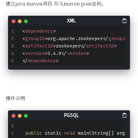
建立java maven项目,引入maven pom坐标。
<
dependency
>
<
groupId
>
org.apache.zookeeper
</
groupId
>
<
artifactId
>
zookeeper
</
artifactId
>
<
version
>
3.4.9
</
version
>
</
dependency
>
操作示例
public
 static 
void
 main(String[] args) t