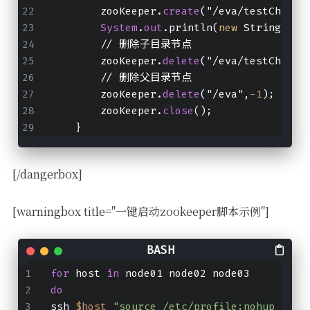
        zooKeeper.
create
("/eva/testChildP
System
.
out
.println(
new
 String(zoo
        // 删除子目录节点
        zooKeeper.
delete
("/eva/testChildP
        // 删除父目录节点
        zooKeeper.
delete
("/eva",
-1
);
        zooKeeper.
close
();
    }
[/dangerbox]
[warningbox title="一键启动zookeeper脚本示例"]
for
 host 
in
 node01 node02 node03
do
ssh 
$host
"source /etc/profile;nohup /exp