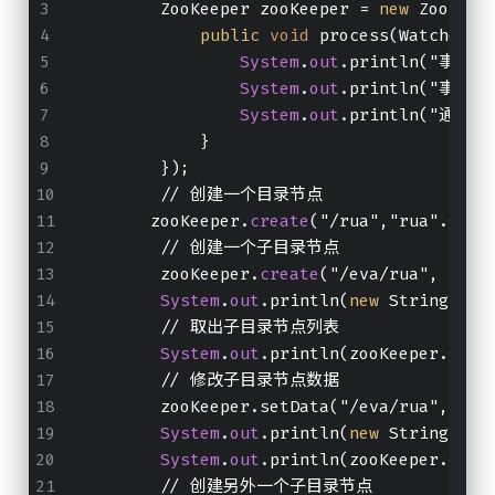
        ZooKeeper zooKeeper = 
new
 ZooKeep
public
void
 process(WatchedEv
System
.
out
.println("事件类型
System
.
out
.println("事件路径
System
.
out
.println("通知状态
            }
        });
        // 创建一个目录节点
       zooKeeper.
create
("/rua","rua".getB
        // 创建一个子目录节点
        zooKeeper.
create
("/eva/rua", "rua
System
.
out
.println(
new
 String(zoo
        // 取出子目录节点列表
System
.
out
.println(zooKeeper.getC
        // 修改子目录节点数据
        zooKeeper.setData("/eva/rua", "ev
System
.
out
.println(
new
 String(zoo
System
.
out
.println(zooKeeper.
exis
        // 创建另外一个子目录节点