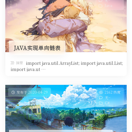
无~
Java
JAVA实现单向链表
摘要
import java.util.ArrayList; import java.util.List;
import java.ut …
发布于 2020-04-29
2162 热度
无~
C#