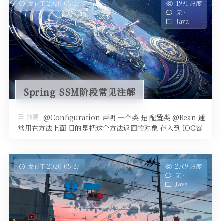
发布于 2020-05-27
1991 热度
无~
Java
Spring SSM阶段常见注解
摘要
@Configuration 声明 一个类 是 配置类 @Bean 通
常用在方法上面 目的是把这个方法返回的对象 存入到 IOC容
…
发布于 2020-05-27
2769 热度
无~
Java