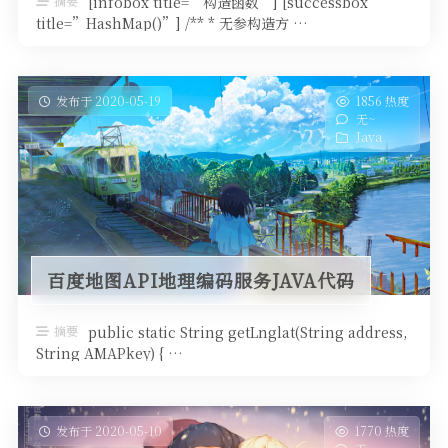
摘要
[infobox title=”构造函数”] [successbox
title=”HashMap()”] /** * 无参构造方 …
发布于 2020-05-19
1856 热度
无~
Java
百度地图API地理编码服务JAVA代码
摘要
public static String getLnglat(String address,
String AMAPkey) { …
发布于 2020-05-10
1770 热度