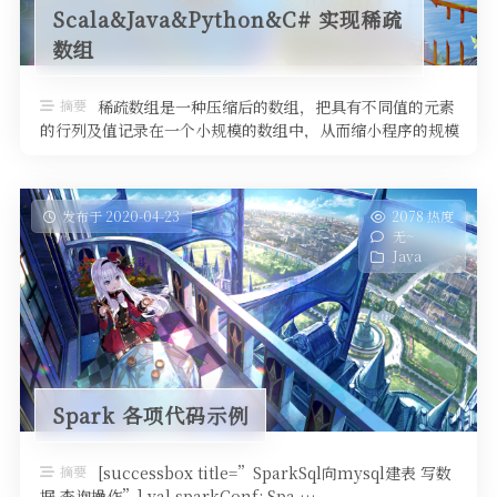
Scala&Java&Python&C# 实现稀疏
数组
摘要
稀疏数组是一种压缩后的数组，把具有不同值的元素
的行列及值记录在一个小规模的数组中，从而缩小程序的规模
原数组中存在大量的无效数据， …
发布于 2020-04-23
2078 热度
无~
Java
Spark 各项代码示例
摘要
[successbox title=”SparkSql向mysql建表 写数
据 查询操作”] val sparkConf: Spa …