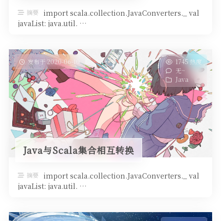
摘要
import scala.collection.JavaConverters._ val
javaList: java.util. …
发布于 2020-06-10
1745 热度
无~
Java
Java与Scala集合相互转换
摘要
import scala.collection.JavaConverters._ val
javaList: java.util. …