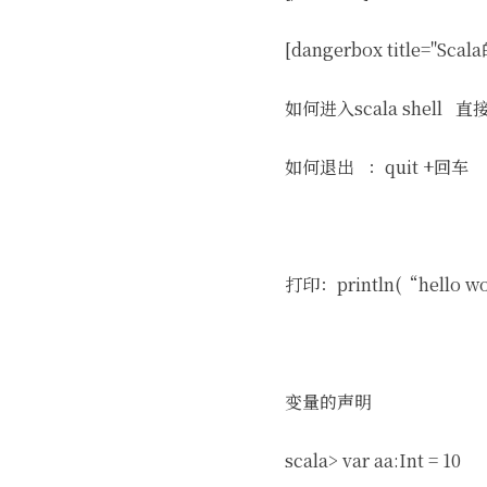
[dangerbox title="Sca
如何进入scala shell 直
如何退出 ：quit +回车
打印：println(“hello w
变量的声明
scala> var aa:Int = 10