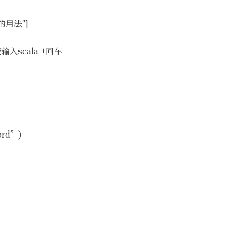
la的用法"]
接输入scala +回车
ord”)