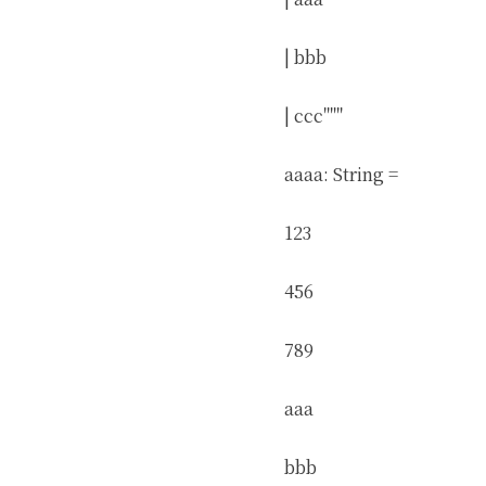
| bbb
| ccc"""
aaaa: String =
123
456
789
aaa
bbb