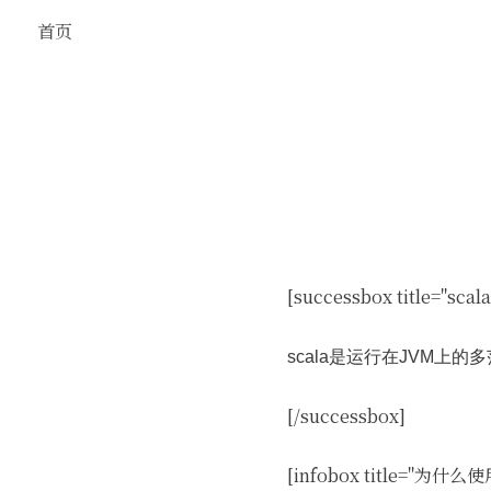
首页
[successbox title="sca
scala是运行在JVM上
[/successbox]
[infobox title="为什么使用