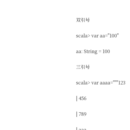
双引号
scala> var aa="100"
aa: String = 100
三引号
scala> var aaaa="""123
| 456
| 789
| aaa