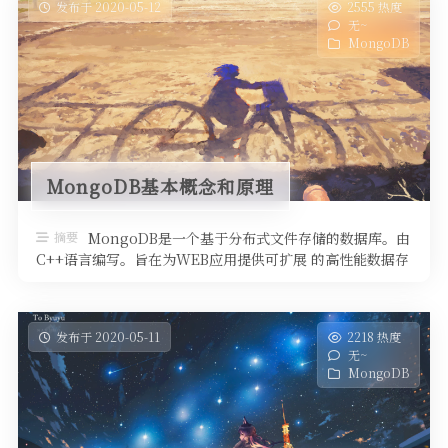
发布于 2020-05-12
2555 热度
无~
MongoDB
MongoDB基本概念和原理
摘要
MongoDB是一个基于分布式文件存储的数据库。由
C++语言编写。旨在为WEB应用提供可扩展 的高性能数据存
储解决方案。 Mong …
发布于 2020-05-11
2218 热度
无~
MongoDB