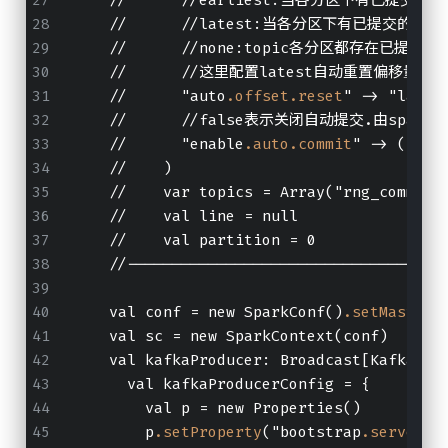
    //      //latest:当各分区下有已提交的
    //      //none:topic各分区都存在已
    //      //这里配置latest自动重置
    //      "auto
.offset
.reset
" -> "lates
    //      //false表示关闭自动提交.由spar
    //      "enable
.auto
.commit
" -> (fals
    //    )
    //    var topics = Array("rng_comment
    //    val line = null
    //    val partition = 0
    //-----------------------------------
    val conf = new SparkConf()
.setMaster
(
    val sc = new SparkContext(conf)
    val kafkaProducer: Broadcast[KafkaSin
      val kafkaProducerConfig = {
        val p = new Properties()
        p
.setProperty
("bootstrap
.servers
"