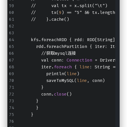
    //      val tx = x.split("\t")
    //      tx(
9
) == "5" && tx.length == 
    //    }.cache()
    kfs.foreachRDD { rdd: RDD[String] =>
      rdd.foreachPartition { iter: Iterat
        //获取mysql连接
        val conn: 
Connection
 = DriverMana
        iter.
foreach
 { 
line
: String =>
          println(
line
)
          saveToMySQL(
line
, conn)
        }
        conn.
close
()
      }
      }
    }