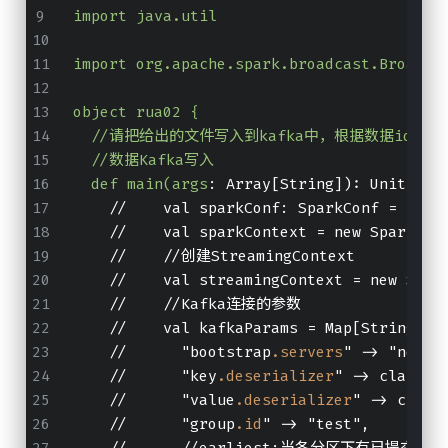
import java.util
import org.apache.spark.broadcast.Broadca
object rua02 {
  //请把给出的文件写入到kafka中，根据数据id
  //数据Kafka写入
  def main(args
: Array[String]): Unit = {
    //    val sparkConf: SparkConf = new 
    //    val sparkContext = new SparkCon
    //    //创建StreamingContext
    //    val streamingContext = new Stre
    //    //Kafka连接的参数
    //    val kafkaParams = Map[String, O
    //      "bootstrap
.servers
" -> "node0
    //      "key
.deserializer
" -> classOf
    //      "value
.deserializer
" -> class
    //      "group
.id
" -> "test",
    //      //earliest:当各分区下有已提交