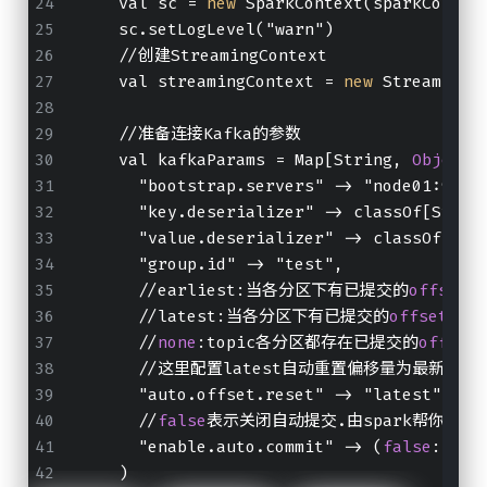
    val sc = 
new
 SparkContext(sparkConf)
    sc.setLogLevel("warn")
    //创建StreamingContext
    val streamingContext = 
new
 StreamingC
    //准备连接Kafka的参数
    val kafkaParams = Map[String, 
Object
]
      "bootstrap.servers" -> "node01:9092
      "key.deserializer" -> classOf[Strin
      "value.deserializer" -> classOf[Str
      "group.id" -> "test",
      //earliest:当各分区下有已提交的
offset
时
      //latest:当各分区下有已提交的
offset
时，
      //
none
:topic各分区都存在已提交的
offset
      //这里配置latest自动重置偏移量为最
      "auto.offset.reset" -> "latest",
      //
false
表示关闭自动提交.由spark帮你提交
      "enable.auto.commit" -> (
false
: jav
    )