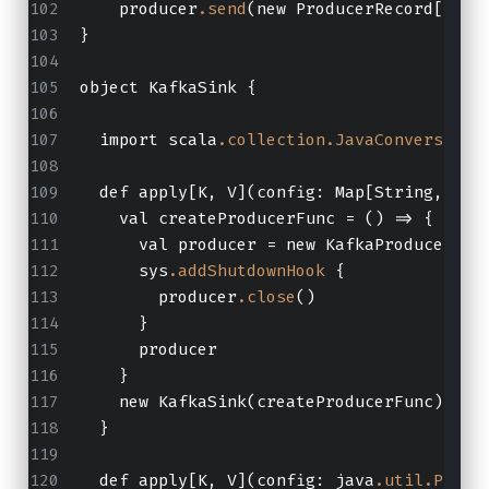
    producer
.send
(new ProducerRecord[K, V
}
object KafkaSink {
  import scala
.collection
.JavaConversions
  def apply[K, V](config: Map[String, Obj
    val createProducerFunc = () => {
      val producer = new KafkaProducer[K,
      sys
.addShutdownHook
 {
        producer
.close
()
      }
      producer
    }
    new KafkaSink(createProducerFunc)
  }
  def apply[K, V](config: java
.util
.Prope