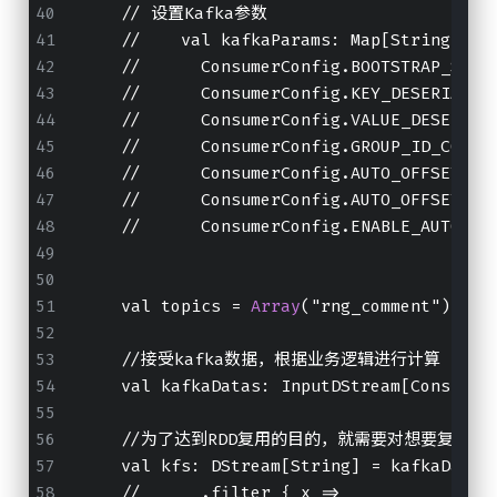
    // 设置Kafka参数
    //    val kafkaParams: Map[String, 
Ob
    //      ConsumerConfig.BOOTSTRAP_SERV
    //      ConsumerConfig.KEY_DESERIALIZ
    //      ConsumerConfig.VALUE_DESERIAL
    //      ConsumerConfig.GROUP_ID_CONFI
    //      ConsumerConfig.AUTO_OFFSET_RE
    //      ConsumerConfig.AUTO_OFFSET_RE
    //      ConsumerConfig.ENABLE_AUTO_CO
    val topics = 
Array
("rng_comment")
    //接受kafka数据，根据业务逻辑进行计算       
    val kafkaDatas: InputDStream[Consumer
    //为了达到RDD复用的目的，就需要对想要复用的R
    val kfs: DStream[String] = kafkaDatas
    //      .filter { x =>