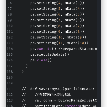
      ps.setString(
4
, mData(
3
))
      ps.setString(
5
, mData(
4
))
      ps.setString(
6
, mData(
5
))
      ps.setString(
7
, mData(
6
))
      ps.setString(
8
, mData(
7
))
      ps.setString(
9
, mData(
8
))
      ps.setString(
10
, mData(
9
))
      ps.setString(
11
, mData(
10
))
      ps.
execute
() //preparedStatement.ad
      ps.executeUpdate()
      ps.
close
()
    }
  }
  //  def saveToMySQL(partitionData: Iter
  //    //将数据存入到MySQL
  //    val conn = DriverManager.getConne
  //    partitionData.
foreach
(data => {