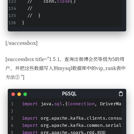
  //    conn.
close
()
  //
  //  }
}
[/successbox]
[successbox title="1.5.1、查询出微博会员等级为5的用
户，并把这些数据写入到mysql数据库中的vip_rank表中
方法② "]
import
 java.
sql
.{
Connection
, DriverManage
import
 org.apache.kafka.clients.consumer.
import
 org.apache.kafka.common.serializat
import
 org.apache.spark.rdd.RDD