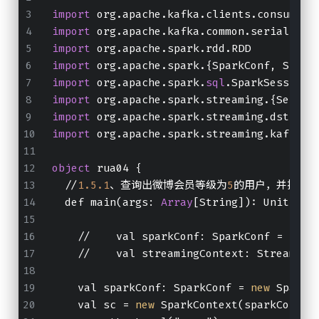
import
 org.apache.kafka.clients.consumer.
import
 org.apache.kafka.common.serializat
import
 org.apache.spark.rdd.RDD
import
 org.apache.spark.{SparkConf, Spark
import
 org.apache.spark.
sql
.SparkSession
import
 org.apache.spark.streaming.{Second
import
 org.apache.spark.streaming.dstream
import
 org.apache.spark.streaming.kafka01
object
 rua04 {
  //
1.5
.1
、查询出微博会员等级为
5
的用户，并把这些数
  def main(args: 
Array
[String]): Unit = {
    //    val sparkConf: SparkConf = 
new
 
    //    val streamingContext: Streaming
    val sparkConf: SparkConf = 
new
 SparkC
    val sc = 
new
 SparkContext(sparkConf)