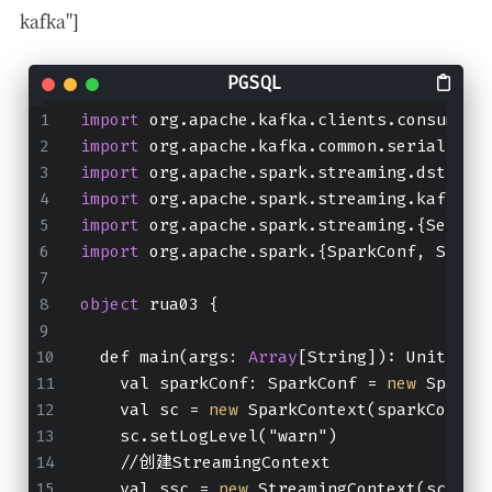
kafka"]
import
 org.apache.kafka.clients.consumer.
import
 org.apache.kafka.common.serializat
import
 org.apache.spark.streaming.dstream
import
 org.apache.spark.streaming.kafka01
import
 org.apache.spark.streaming.{Second
import
 org.apache.spark.{SparkConf, Spark
object
 rua03 {
  def main(args: 
Array
[String]): Unit = {
    val sparkConf: SparkConf = 
new
 SparkC
    val sc = 
new
 SparkContext(sparkConf)
    sc.setLogLevel("warn")
    //创建StreamingContext
    val ssc = 
new
 StreamingContext(sc, Se