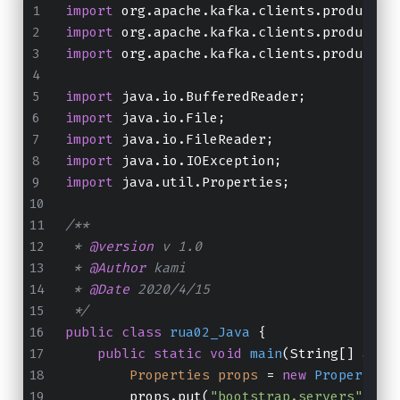
import
 org.apache.kafka.clients.producer.
import
 org.apache.kafka.clients.producer.
import
 org.apache.kafka.clients.producer.
import
 java.io.BufferedReader;
import
 java.io.File;
import
 java.io.FileReader;
import
 java.io.IOException;
import
 java.util.Properties;
/**
 * 
@version
 v 1.0
 * 
@Author
 kami
 * 
@Date
 2020/4/15
 */
public
class
rua02_Java
 {
public
static
void
main
(String[] args
Properties
props
=
new
Properties
        props.put(
"bootstrap.servers"
, 
"n