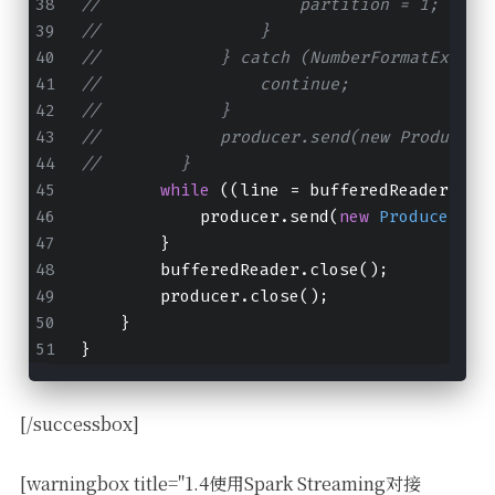
//                    partition = 1;
//                }
//            } catch (NumberFormatExcept
//                continue;
//            }
//            producer.send(new ProducerR
//        }
while
 ((line = bufferedReader.rea
            producer.send(
new
ProducerRec
        }
        bufferedReader.close();
        producer.close();
    }
}
[/successbox]
[warningbox title="1.4使用Spark Streaming对接