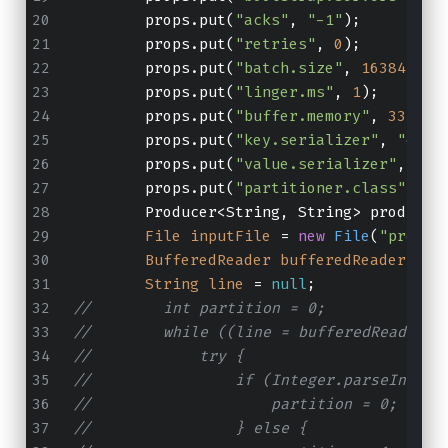
        props.put(
"acks"
, 
"-1"
);
        props.put(
"retries"
, 
0
);
        props.put(
"batch.size"
, 
16384
);
        props.put(
"linger.ms"
, 
1
);
        props.put(
"buffer.memory"
, 
335544
        props.put(
"key.serializer"
, 
"org.
        props.put(
"value.serializer"
, 
"or
        props.put(
"partitioner.class"
, 
"c
        Producer<String, String> producer
File
inputFile
=
new
File
(
"proces
BufferedReader
bufferedReader
=
n
String
line
=
null
;
//        int partition = 0;
//        while ((line = bufferedReader.r
//            try {
//                if (Integer.parseInt(li
//                    partition = 0;
//                } else {