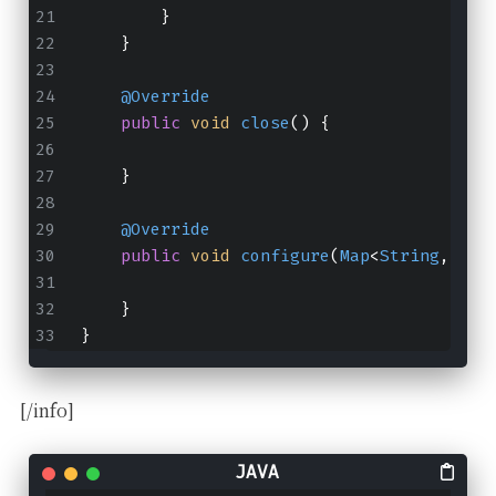
        }
    }
@Override
public
void
close
(
) {
    }
@Override
public
void
configure
(
Map
<
String
, ?> 
    }
}
[/info]