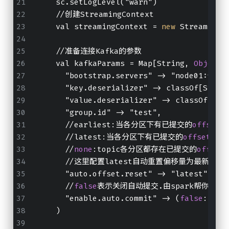
    sc.setLogLevel("warn")
    //创建StreamingContext
    val streamingContext = 
new
 StreamingC
    //准备连接Kafka的参数
    val kafkaParams = Map[String, 
Object
]
      "bootstrap.servers" -> "node01:9092
      "key.deserializer" -> classOf[Strin
      "value.deserializer" -> classOf[Str
      "group.id" -> "test",
      //earliest:当各分区下有已提交的
offset
时
      //latest:当各分区下有已提交的
offset
时，
      //
none
:topic各分区都存在已提交的
offset
      //这里配置latest自动重置偏移量为最
      "auto.offset.reset" -> "latest",
      //
false
表示关闭自动提交.由spark帮你提交
      "enable.auto.commit" -> (
false
: jav
    )