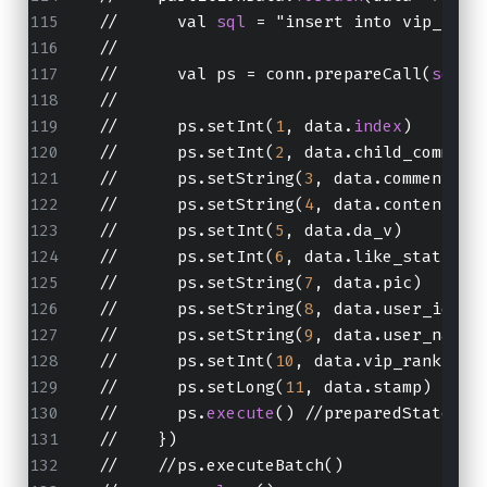
  //      val 
sql
 = "insert into vip_rank
  //
  //      val ps = conn.prepareCall(
sql
)
  //
  //      ps.setInt(
1
, data.
index
)
  //      ps.setInt(
2
, data.child_comment
  //      ps.setString(
3
, data.comment_ti
  //      ps.setString(
4
, data.content)
  //      ps.setInt(
5
, data.da_v)
  //      ps.setInt(
6
, data.like_status)
  //      ps.setString(
7
, data.pic)
  //      ps.setString(
8
, data.user_id)
  //      ps.setString(
9
, data.user_name)
  //      ps.setInt(
10
, data.vip_rank)
  //      ps.setLong(
11
, data.stamp)
  //      ps.
execute
() //preparedStatemen
  //    })
  //    //ps.executeBatch()