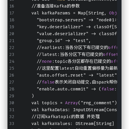
    //准备连接Kafka的参数
    val kafkaParams = Map[String, 
Object
]
      "bootstrap.servers" -> "node01:9092
      "key.deserializer" -> classOf[Strin
      "value.deserializer" -> classOf[Str
      "group.id" -> "test",
      //earliest:当各分区下有已提交的
offset
时
      //latest:当各分区下有已提交的
offset
时，
      //
none
:topic各分区都存在已提交的
offset
      //这里配置latest自动重置偏移量为最
      "auto.offset.reset" -> "latest",
      //
false
表示关闭自动提交.由spark帮你提交
      "enable.auto.commit" -> (
false
: jav
    )
    val topics = 
Array
("rng_comment")
    val kafkaDatas: InputDStream[Consumer
    //订阅kafkatopic的数据 并处理
    val kafkaValues: DStream[String] = ka