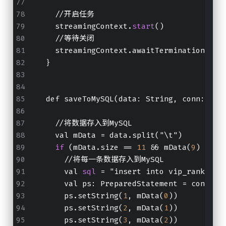
    //开启任务
    streamingContext.
start
()
    //等待关闭
    streamingContext.awaitTermination()
  }
  def saveToMySQL(data: String, conn: 
Con
    //将数据存入到MySQL
    val mData = data.split("\t")
if
 (mData.size == 
11
 && mData(
9
) == "
      //将每一条数据存入到MySQL
      val 
sql
 = "insert into vip_rank val
      val ps: PreparedStatement = conn.pr
      ps.setString(
1
, mData(
0
))
      ps.setString(
2
, mData(
1
))
      ps.setString(
3
, mData(
2
))