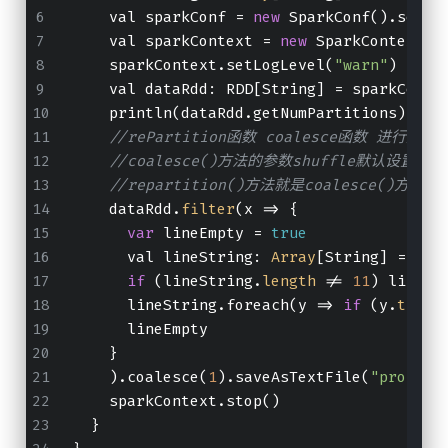
    val sparkConf = 
new
 SparkConf().setMa
    val sparkContext = 
new
 SparkContext(s
    sparkContext.setLogLevel(
"warn"
)
    val dataRdd: RDD[String] = sparkConte
    println(dataRdd.getNumPartitions)
//rePartition函数 coalesce函数 
//coalesce()方法的参数shuffle默认设置为fa
//repartition()方法就是coalesce()方法s
    dataRdd.
filter
(
x
 =>
 {
var
 lineEmpty = 
true
      val lineString: 
Array
[String] = x.
s
if
 (lineString.
length
 != 
11
) lineEm
      lineString.foreach(
y
 =>
if
 (y.
trim
 
      lineEmpty
    }
    ).coalesce(
1
).saveAsTextFile(
"process
    sparkContext.stop()
  }