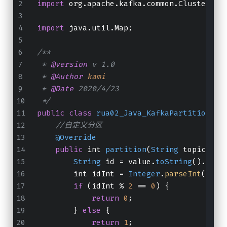
import
 org.
apache
.
kafka
.
common
.
Cluster
;
import
 java.
util
.
Map
;
/**
 * 
@version
 v 1.0
 * 
@Author
kami
 * 
@Date
 2020/4/23
 */
public
class
rua02_Java_KafkaPartition
im
//自定义分区
@Override
public
 int 
partition
(
String
 topic, 
Ob
String
 id = value.
toString
().
spli
        int idInt = 
Integer
.
parseInt
(id);
if
 (idInt % 
2
 == 
0
) {
return
0
;
        } 
else
 {
return
1
;