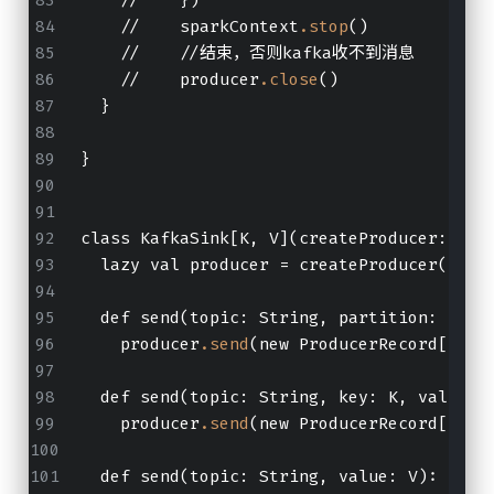
    //    sparkContext
.stop
()
    //    //结束，否则kafka收不到消息
    //    producer
.close
()
  }
}
class KafkaSink[K, V](createProducer: () 
  lazy val producer = createProducer()
  def send(topic: String, partition: Int,
    producer
.send
(new ProducerRecord[K, V
  def send(topic: String, key: K, value: 
    producer
.send
(new ProducerRecord[K, V
  def send(topic: String, value: V): util