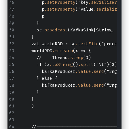
        p
.setProperty
("key
.serializer
", "
        p
.setProperty
("value
.serializer
",
        p
      }
      sc
.broadcast
(KafkaSink[String, Stri
    }
    val worldRDD = sc
.textFile
("processin
    worldRDD
.foreach
(x => {
      //    Thread
.sleep
(3)
      if (x
.toString
()
.split
("\t")(0)
.toI
        kafkaProducer
.value
.send
("rng_com
      } else {
        kafkaProducer
.value
.send
("rng_com
      }
    }
    )
    //-----------------------------------