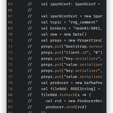
    //    val sparkConf: SparkConf = new 
    //
    //    val sparkContext = new SparkCon
    //    val topic = "rng_comment"
    //    val brokers = "node01:9092,node
    //    val now = new Date()
    //    val props = new Properties()
    //    props
.put
("bootstrap
.servers
", 
    //    props
.put
("client
.id
", "0")
    //    props
.put
("key
.serializer
", "or
    //    props
.put
("value
.serializer
", "
    //    props
.put
("key
.serializer
", "or
    //    props
.put
("value
.serializer
", "
    //    val producer = new KafkaProduce
    //    val fileRdd: RDD[String] = spar
    //    fileRdd
.foreach
(x => {
    //      val rcd = new ProducerRecord[
    //      producer
.send
(rcd)
    //    })