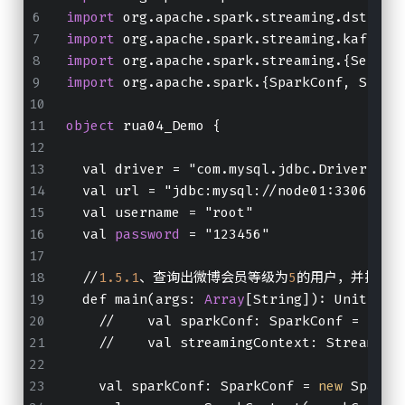
import
 org.apache.spark.streaming.dstream
import
 org.apache.spark.streaming.kafka01
import
 org.apache.spark.streaming.{Second
import
 org.apache.spark.{SparkConf, Spark
object
 rua04_Demo {
  val driver = "com.mysql.jdbc.Driver"
  val url = "jdbc:mysql://node01:3306/rng
  val username = "root"
  val 
password
 = "123456"
  //
1.5
.1
、查询出微博会员等级为
5
的用户，并把这些数
  def main(args: 
Array
[String]): Unit = {
    //    val sparkConf: SparkConf = 
new
 
    //    val streamingContext: Streaming
    val sparkConf: SparkConf = 
new
 SparkC