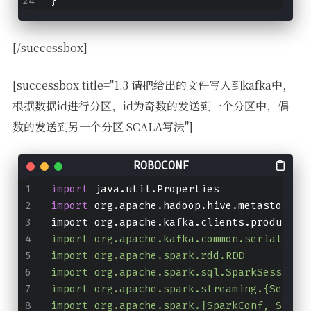
}
[/successbox]
[successbox title="1.3 请把给出的文件写入到kafka中，
根据数据id进行分区，id为奇数的发送到一个分区中，偶
数的发送到另一个分区 SCALA写法"]
import
 java.util.Properties
import
 org.apache.hadoop.hive.metastore.a
import org.apache.kafka.clients.producer.
import org.apache.kafka.common.serializat
import org.apache.spark.rdd.RDD
import org.apache.spark.sql.SparkSession
import org.apache.spark.streaming.{Second
import org.apache.spark.{SparkConf, Spark