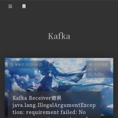
登录
首页
Kafka
发布于 2020-04-15
1619 热度
无~
Kafka
Kafka Receiver错误
java.lang.IllegalArgumentExcep
tion: requirement failed: No