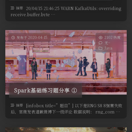
output operations registered,
so nothing to execute
摘要
20/04/15 21:46:25 WARN KafkaUtils: overriding
receive.buffer.byte …
发布于 2020-04-15
2102 热度
无~
Java
Spark基础练习题分享 ①
摘要
[infobox title=”题目”] 以下是RNG S8 8强赛失败
后，官微发表道歉微博下一级评论 数据说明： rng_com …