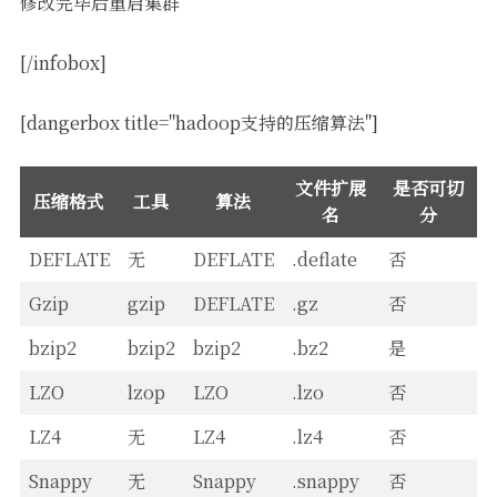
修改完毕后重启集群
[/infobox]
[dangerbox title="hadoop支持的压缩算法"]
文件扩展
是否可切
压缩格式
工具
算法
名
分
DEFLATE
无
DEFLATE
.deflate
否
Gzip
gzip
DEFLATE
.gz
否
bzip2
bzip2
bzip2
.bz2
是
LZO
lzop
LZO
.lzo
否
LZ4
无
LZ4
.lz4
否
Snappy
无
Snappy
.snappy
否