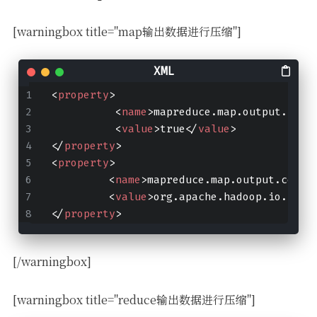
[warningbox title="map输出数据进行压缩"]
<
property
>
<
name
>
mapreduce.map.output.comp
<
value
>
true
</
value
>
</
property
>
<
property
>
<
name
>
mapreduce.map.output.compr
<
value
>
org.apache.hadoop.io.comp
</
property
>
[/warningbox]
[warningbox title="reduce输出数据进行压缩"]