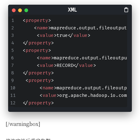
<
property
>
<
name
>
mapreduce.output.fileoutputform
<
value
>
true
</
value
>
</
property
>
<
property
>
<
name
>
mapreduce.output.fileoutputfor
<
value
>
RECORD
</
value
>
</
property
>
<
property
>
<
name
>
mapreduce.output.fileoutputfo
<
value
>
org.apache.hadoop.io.compres
</
property
>
[/warningbox]