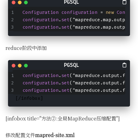
Configuration
configuration
 = 
new
Configu
configuration
.
set
("mapreduce.map.output.c
configuration
.
set
("mapreduce.map.output.c
reduce阶段中添加
configuration
.
set
("mapreduce.output.fileo
configuration
.
set
("mapreduce.output.fileo
configuration
.
set
("mapreduce.output.fileo
 [/infobox]
[infobox title="方法②:全局MapReduce压缩配置"]
修改配置文件
mapred-site.xml