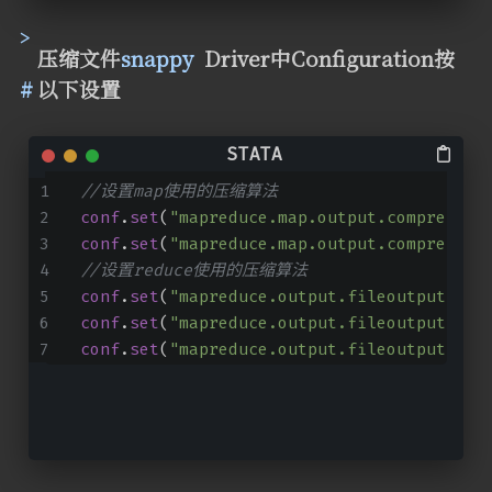
压缩文件
snappy
Driver中Configuration按
以下设置
//设置map使用的压缩算法
conf
.
set
(
"mapreduce.map.output.compress"
,
conf
.
set
(
"mapreduce.map.output.compress.c
//设置reduce使用的压缩算法
conf
.
set
(
"mapreduce.output.fileoutputform
conf
.
set
(
"mapreduce.output.fileoutputform
conf
.
set
(
"mapreduce.output.fileoutputform