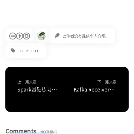
此作者没有提供个人介绍。
ETL
KETTLE
上一篇文章
下一篇文章
Spark基础练习题分享 ①
Kafka Receiver错误 java.lang.IllegalArgumentException: requirement failed: No output operations registered, so nothing to execute
季節の変わり目の服は何着りゃいいんだろ
Comments
NOTHING